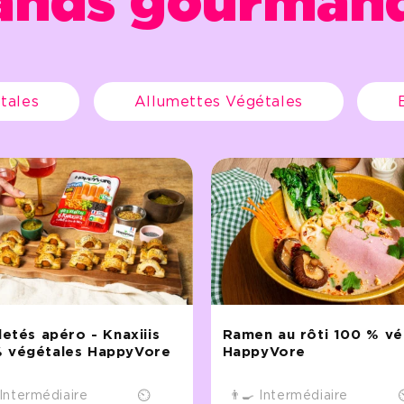
ands gourmand
tales
Allumettes Végétales
letés apéro - Knaxiiis
Ramen au rôti 100 % vé
 végétales HappyVore
HappyVore
 Intermédiaire
⏲
👨‍🍳 Intermédiaire