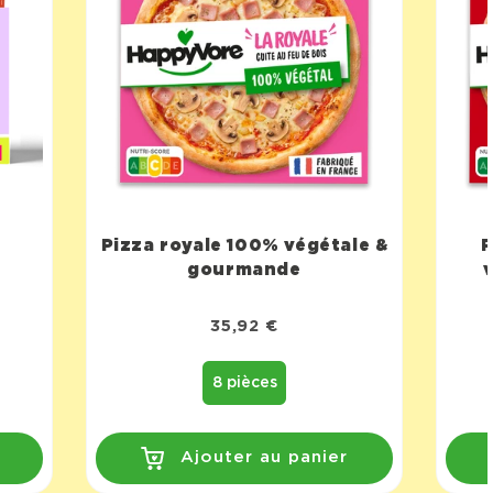
Pizza royale 100% végétale &
P
gourmande
35,92 €
8 pièces
Ajouter au panier