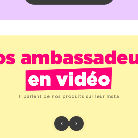
os ambassadeu
en vidéo
Il parlent de nos produits sur leur Insta
udio_cm
@mahelfe
@victorin