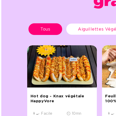
gr
Tous
Aiguillettes Végé
Hot dog - Knax végétale
Feuil
HappyVore
100%
👨‍🍳 Facile
⏲ 10mn
👨‍