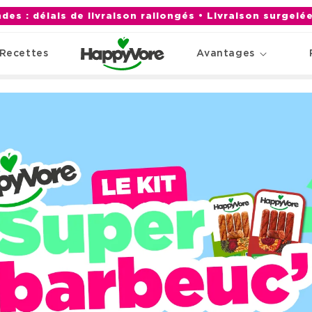
des : délais de livraison rallongés • Livraison surgel
Recettes
Avantages