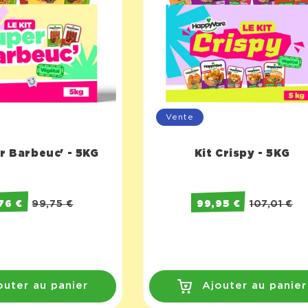
Vente
r Barbeuc' - 5KG
Kit Crispy - 5KG
76 €
99,75 €
99,95 €
107,01 €
outer au panier
Ajouter au panier