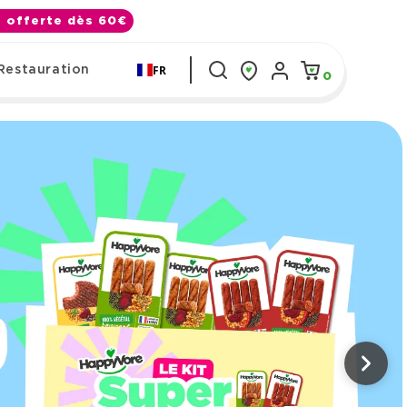
ée offerte dès 60€
Me
FR
Panier
Restauration
0 article
0
connecter