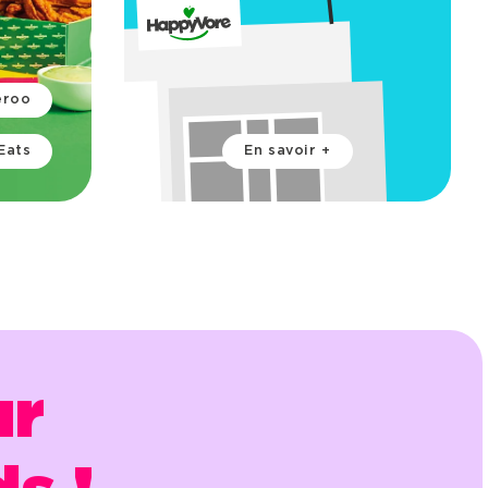
eroo
Eats
En savoir +
ur