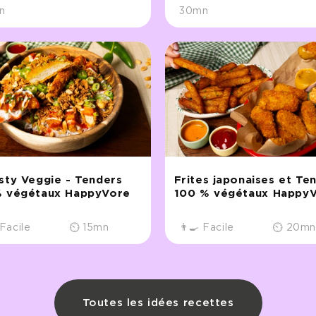
n
30mn
sty Veggie - Tenders
Frites japonaises et Te
 végétaux HappyVore
100 % végétaux Happy
 Facile
⏲ 15mn
👨‍🍳 Facile
⏲ 20m
Toutes les idées recettes