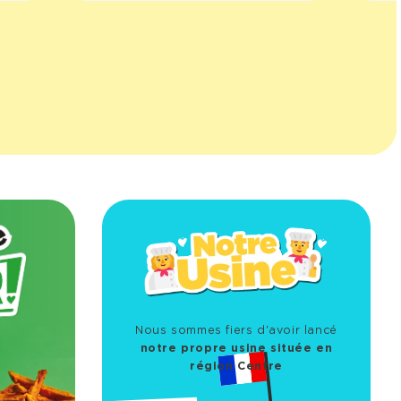
Nous sommes fiers d'avoir lancé
notre propre usine située en
région Centre