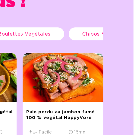
s !
Boulettes Végétales
Chipos Végétales
gétal
Pain perdu au jambon fumé
100 % végétal HappyVore
⏲
👨‍🍳 Facile
⏲ 15mn