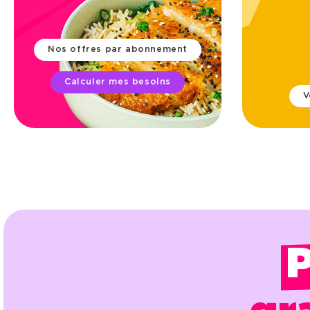
Nos offres par abonnement
Calculer mes besoins
V
P