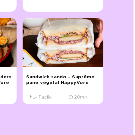
nders
Sandwich sando - Suprême
Vore
pané végétal HappyVore
n
👨‍🍳 Facile
⏲ 20mn