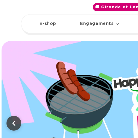
et
passer
🚚 Gironde et Lan
au
contenu
E-shop
Engagements