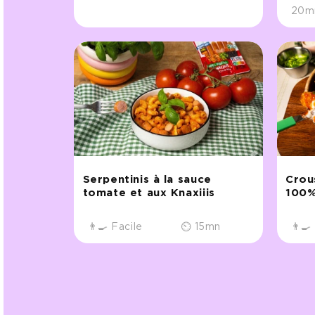
20m
Serpentinis à la sauce
Crou
tomate et aux Knaxiiis
100%
HappyVore
👨‍🍳 Facile
⏲ 15mn
👨‍🍳